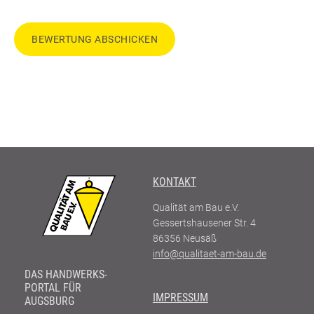
BEWERTUNG ABSCHICKEN
KONTAKT
Qualität am Bau e.V.
Gessertshausener Str. 4
86356
Neusäß
info@qualitaet-am-bau.de
DAS HANDWERKS-
PORTAL FÜR
IMPRESSUM
AUGSBURG