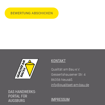
BEWERTUNG ABSCHICKEN
KONTAKT
Qualität am Bau e.V.
Gessertshausener Str. 4
86356
Neusäß
info@qualitaet-am-bau.de
DAS HANDWERKS-
PORTAL FÜR
IMPRESSUM
AUGSBURG