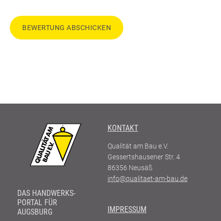
BEWERTUNG ABSCHICKEN
KONTAKT
Qualität am Bau e.V.
Gessertshausener Str. 4
86356
Neusäß
info@qualitaet-am-bau.de
DAS HANDWERKS-
PORTAL FÜR
IMPRESSUM
AUGSBURG