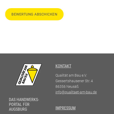
BEWERTUNG ABSCHICKEN
KONTAKT
Qualität am Bau e.V.
Gessertshausener Str. 4
86356
Neusäß
info@qualitaet-am-bau.de
DAS HANDWERKS-
PORTAL FÜR
IMPRESSUM
AUGSBURG