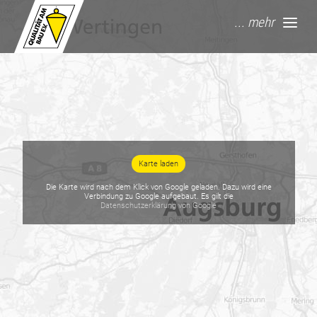
springe zum Hauptinhalt
... mehr
Karte laden
Die Karte wird nach dem Klick von Google geladen.
Dazu wird eine
Verbindung zu Google aufgebaut. Es gilt die
Datenschutzerklärung von Google