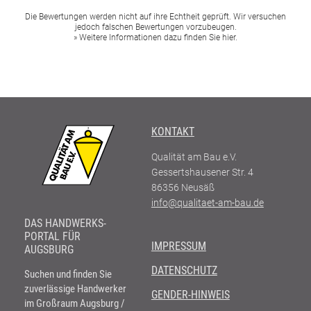
Die Bewertungen werden nicht auf ihre Echtheit geprüft. Wir versuchen
jedoch falschen Bewertungen vorzubeugen.
» Weitere Informationen dazu finden Sie hier.
KONTAKT
Qualität am Bau e.V.
Gessertshausener Str. 4
86356
Neusäß
info@qualitaet-am-bau.de
DAS HANDWERKS-
PORTAL FÜR
IMPRESSUM
AUGSBURG
DATENSCHUTZ
Suchen und finden Sie
zuverlässige Handwerker
GENDER-HINWEIS
im Großraum Augsburg /