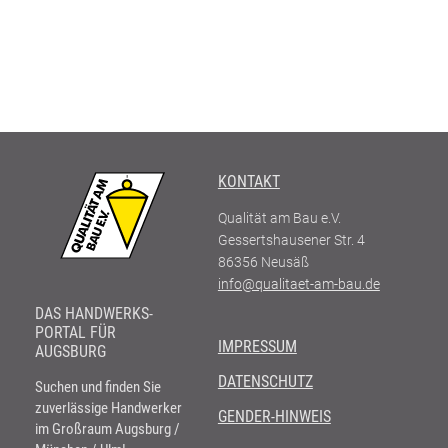
KONTAKT
Qualität am Bau e.V.
Gessertshausener Str. 4
86356
Neusäß
info@qualitaet-am-bau.de
DAS HANDWERKS-
PORTAL FÜR
IMPRESSUM
AUGSBURG
DATENSCHUTZ
Suchen und finden Sie
zuverlässige Handwerker
GENDER-HINWEIS
im Großraum Augsburg /