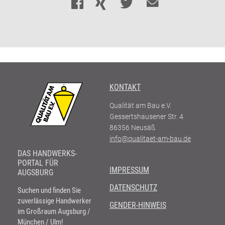
KONTAKT
Qualität am Bau e.V.
Gessertshausener Str. 4
86356
Neusäß
info@qualitaet-am-bau.de
DAS HANDWERKS-
PORTAL FÜR
IMPRESSUM
AUGSBURG
DATENSCHUTZ
Suchen und finden Sie
zuverlässige Handwerker
GENDER-HINWEIS
im Großraum Augsburg /
München / Ulm!